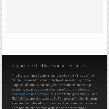
Regarding the Bioresonance Center
The Bioresonance Centre is authorised by the Ministry of the
Middle Classes of the Grand Duchy of Luxembourg for the
purposes of conducting energetic assessments and energetic
coaching, and proposes services based on the methods of
bioresonance
and
metatronics
. These techniques enjoy CE and
FDA (USA) approval as well as TUEV approval for the Metatron
equipment employed in our services. The Bioresonance Center
does not aim at becoming a substitute for conventional