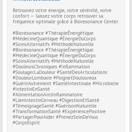
Retrouvez votre énergie, votre sérénité, votre
confort — laissez votre corps retrouver sa
fréquence optimale grâce à Bioresonance Center.
#Biorésonance #ThérapieÉnergétique
#MédecineQuantique #ÉnergieDuCorps
#SoinsAlternatifs #MéthodeNaturelle
#Biorésonance #ThérapieÉnergétique
#MédecineQuantique #ÉnergieDuCorps
#SoinsAlternatifs #MéthodeNaturelle
#DouleursChroniques #Inflammation
#SoulagerLaDouleur #SantéDesArticulations
#DouleurLombaire #PoignetDouloureux
#GuérirAutrement #SantéIntestinale #Microbiote
#IntestinEnSanté
#AlimentationAntiInflammatoire
#LienIntestinCerveau #DigestionEtSanté
#TémoignageSanté #GuérisonNaturelle
#TransformationSanté #ExpériencePositive
#PartagerPourAider #PrenezSoinDeVous
#CorpsEsprit