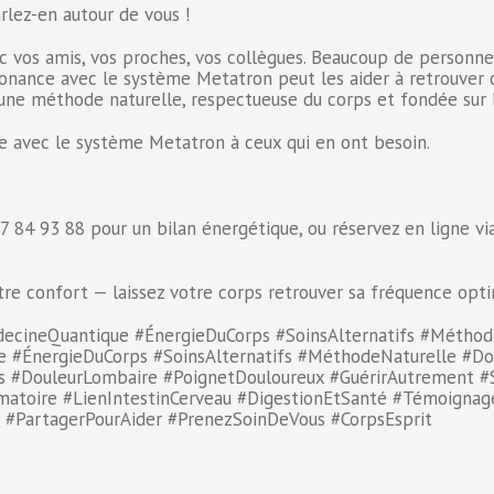
rlez-en autour de vous !
 vos amis, vos proches, vos collègues. Beaucoup de personnes
nance avec le système Metatron peut les aider à retrouver co
re une méthode naturelle, respectueuse du corps et fondée sur
e avec le système Metatron à ceux qui en ont besoin.
7 84 93 88 pour un bilan énergétique, ou réservez en ligne v
otre confort — laissez votre corps retrouver sa fréquence opt
ecineQuantique #ÉnergieDuCorps #SoinsAlternatifs #Méthod
 #ÉnergieDuCorps #SoinsAlternatifs #MéthodeNaturelle #Do
s #DouleurLombaire #PoignetDouloureux #GuérirAutrement #S
matoire #LienIntestinCerveau #DigestionEtSanté #Témoignag
 #PartagerPourAider #PrenezSoinDeVous #CorpsEsprit