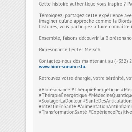
Cette histoire authentique vous inspire ? Pa
Témoignez, partagez cette expérience avec
imaginer qu’une approche comme la Bioréso
histoires, vous participez à faire connaît
Ensemble, faisons découvrir la Biorésonanc
Biorésonance Center Mersch
Contactez-nous dès maintenant au (+352) 2
www.bioresonance.lu.
Retrouvez votre énergie, votre sérénité, v
#Biorésonance #ThérapieÉnergétique #Méd
#ThérapieÉnergétique #MédecineQuantique
#SoulagerLaDouleur #SantéDesArticulation
#IntestinEnSanté #AlimentationAntiInflam
#TransformationSanté #ExpériencePositive