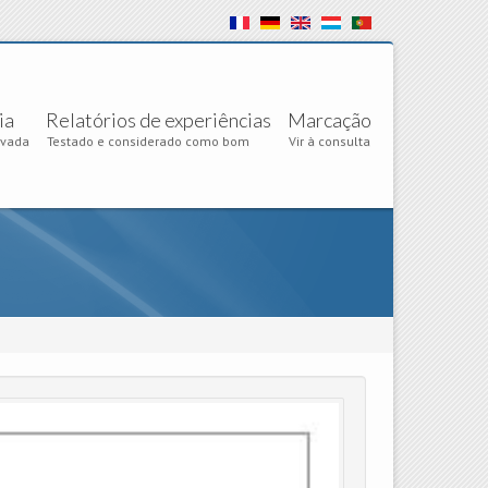
ia
Relatórios de experiências
Marcação
ovada
Testado e considerado como bom
Vir à consulta