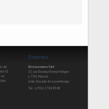
Endereço
es de
Bioresonance Sàrl
ela CE
13, rue Docteur Ernest Feltgen
o se
L-7531 Mersch
ações
Grão-Ducado do Luxemburgo
Tel. : (+352) 27 84 93 88