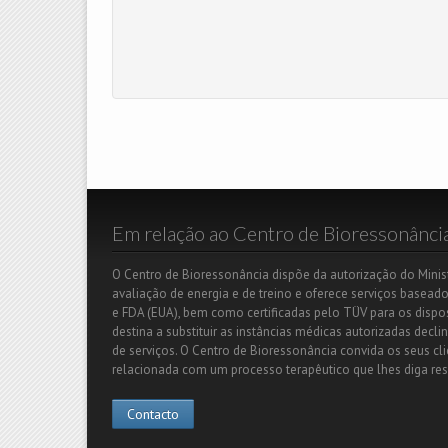
Em relação ao Centro de Bioressonânci
O Centro de Bioressonância dispõe da autorização do Minis
avaliação de energia e de treino e oferece serviços basead
e FDA (EUA), bem como certificadas pelo TÜV para os dispos
destina a substituir as instâncias médicas autorizadas dec
de serviços. O Centro de Bioressonância convida os seus c
relacionada com um processo terapêutico que lhes diga res
Contacto