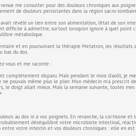
venue me consulter pour des douleurs chroniques aux poignet
alement de douleurs persistantes dans la région sacro-lombaire
vait révélé un lien entre son alimentation, l’état de son inte
nt difficile à admettre, surtout lorsqu’on ignore à quel point
uilibre métabolique.
taire et en poursuivant la thérapie Metatron, les résultats a
u bas du dos.
ez-vous et me raconte :
ient complètement disparu. Mais pendant le mois d’août, je me
je ne pouvais même plus le plier. Mon médecin m’a prescrit de 
rs, le doigt allait mieux. Mais la semaine suivante, toutes me
»
leurs au dos ni à vos poignets. En revanche, la cortisone et 
 probablement déséquilibré votre microbiote intestinal, réacti
 entre votre intestin et vos douleurs chroniques : elle en est 