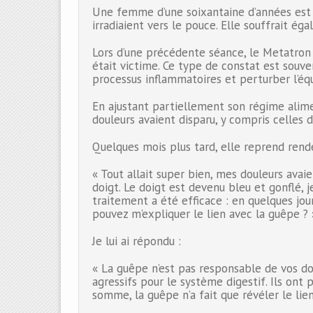
Une femme d’une soixantaine d’années est 
irradiaient vers le pouce. Elle souffrait ég
Lors d’une précédente séance, le Metatron a
était victime. Ce type de constat est souve
processus inflammatoires et perturber l’éq
En ajustant partiellement son régime alimen
douleurs avaient disparu, y compris celles d
Quelques mois plus tard, elle reprend rend
« Tout allait super bien, mes douleurs ava
doigt. Le doigt est devenu bleu et gonflé, 
traitement a été efficace : en quelques jou
pouvez m’expliquer le lien avec la guêpe ? 
Je lui ai répondu :
« La guêpe n’est pas responsable de vos dou
agressifs pour le système digestif. Ils ont
somme, la guêpe n’a fait que révéler le lien