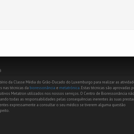
a
tério da Classe Média do Grão-Ducado do Luxemburgo para realizar as atividad
os nas técnicas da
bioressonância
e
metatrónica
. Estas técnicas são aprovadas p
itivos Metatron utilizados nos nossos serviços. O Centro de Bioressonância nã
linando todas as responsabilidades pelas consequências inerentes às suas prest
lientes expressamente a consultar o seu médico se tiverem alguma questão
peito.