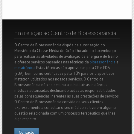
Em relação ao Centro de Bioressonância
O Centro de Bioressonância dispõe da autorização do
Ministério da Classe Média do Grão-Ducado do Luxemburgo
para realizar as atividades de avaliação de energia e de treino
e oferece serviços baseados nas técnicas da
bioressonância
e
metatrónica
. Estas técnicas são aprovadas pela CE e FDA
(EUA), bem como certificadas pelo TÜV para os dispositivos
Metatron utilizados nos nossos serviços. O Centro de
Bioressonância não se destina a substituir as instâncias
médicas autorizadas declinando todas as responsabilidades
pelas consequências inerentes às suas prestações de serviços.
O Centro de Bioressonância convida os seus clientes
expressamente a consultar o seu médico se tiverem alguma
questão relacionada com um processo terapêutico que lhes
diga respeito.
Contacto