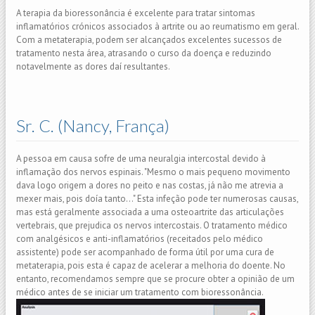
A terapia da bioressonância é excelente para tratar sintomas
inflamatórios crónicos associados à artrite ou ao reumatismo em geral.
Com a metaterapia, podem ser alcançados excelentes sucessos de
tratamento nesta área, atrasando o curso da doença e reduzindo
notavelmente as dores daí resultantes.
Sr. C. (Nancy, França)
A pessoa em causa sofre de uma neuralgia intercostal devido à
inflamação dos nervos espinais. "Mesmo o mais pequeno movimento
dava logo origem a dores no peito e nas costas, já não me atrevia a
mexer mais, pois doía tanto..." Esta infeção pode ter numerosas causas,
mas está geralmente associada a uma osteoartrite das articulações
vertebrais, que prejudica os nervos intercostais. O tratamento médico
com analgésicos e anti-inflamatórios (receitados pelo médico
assistente) pode ser acompanhado de forma útil por uma cura de
metaterapia, pois esta é capaz de acelerar a melhoria do doente. No
entanto, recomendamos sempre que se procure obter a opinião de um
médico antes de se iniciar um tratamento com bioressonância.