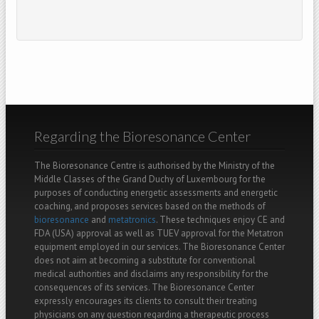
Regarding the Bioresonance Center
The Bioresonance Centre is authorised by the Ministry of the
Middle Classes of the Grand Duchy of Luxembourg for the
purposes of conducting energetic assessments and energetic
coaching, and proposes services based on the methods of
bioresonance
and
metatronics
. These techniques enjoy CE and
FDA (USA) approval as well as TUEV approval for the Metatron
equipment employed in our services. The Bioresonance Center
does not aim at becoming a substitute for conventional
medical authorities and disclaims any responsibility for the
consequences of its services. The Bioresonance Center
expressly encourages its clients to consult their treating
physicians on any question regarding a therapeutic process