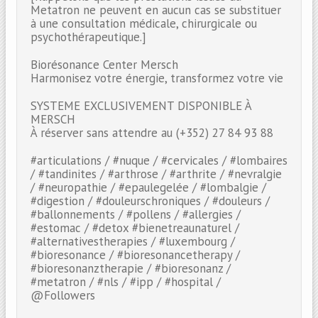
Metatron ne peuvent en aucun cas se substituer
à une consultation médicale, chirurgicale ou
psychothérapeutique.]
Biorésonance Center Mersch
Harmonisez votre énergie, transformez votre vie
SYSTEME EXCLUSIVEMENT DISPONIBLE À
MERSCH
À réserver sans attendre au (+352) 27 84 93 88
#articulations / #nuque / #cervicales / #lombaires
/ #tandinites / #arthrose / #arthrite / #nevralgie
/ #neuropathie / #epaulegelée / #lombalgie /
#digestion / #douleurschroniques / #douleurs /
#ballonnements / #pollens / #allergies /
#estomac / #detox #bienetreaunaturel /
#alternativestherapies / #luxembourg /
#bioresonance / #bioresonancetherapy /
#bioresonanztherapie / #bioresonanz /
#metatron / #nls / #ipp / #hospital /
@Followers