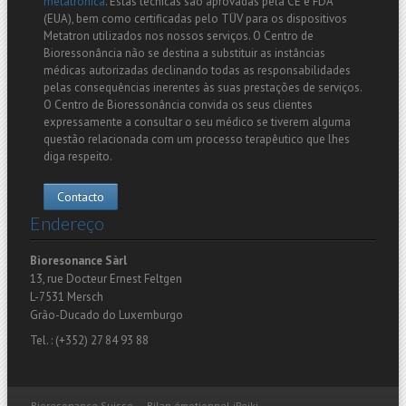
metatrónica
. Estas técnicas são aprovadas pela CE e FDA
(EUA), bem como certificadas pelo TÜV para os dispositivos
Metatron utilizados nos nossos serviços. O Centro de
Bioressonância não se destina a substituir as instâncias
médicas autorizadas declinando todas as responsabilidades
pelas consequências inerentes às suas prestações de serviços.
O Centro de Bioressonância convida os seus clientes
expressamente a consultar o seu médico se tiverem alguma
questão relacionada com um processo terapêutico que lhes
diga respeito.
Contacto
Endereço
Bioresonance Sàrl
13, rue Docteur Ernest Feltgen
L-7531 Mersch
Grão-Ducado do Luxemburgo
Tel. : (+352) 27 84 93 88
Bioresonance Suisse
Bilan émotionnel iReiki