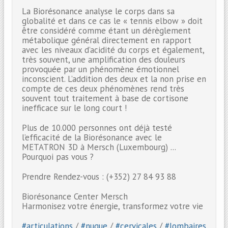
La Biorésonance analyse le corps dans sa
globalité et dans ce cas le « tennis elbow » doit
être considéré comme étant un dérèglement
métabolique général directement en rapport
avec les niveaux d’acidité du corps et également,
très souvent, une amplification des douleurs
provoquée par un phénomène émotionnel
inconscient. L’addition des deux et la non prise en
compte de ces deux phénomènes rend très
souvent tout traitement à base de cortisone
inefficace sur le long court !
Plus de 10.000 personnes ont déjà testé
l’efficacité de la Biorésonance avec le
METATRON 3D à Mersch (Luxembourg) ...
Pourquoi pas vous ?
Prendre Rendez-vous : (+352) 27 84 93 88
Biorésonance Center Mersch
Harmonisez votre énergie, transformez votre vie
#articulations
/
#nuque
/
#cervicales
/
#lombaires