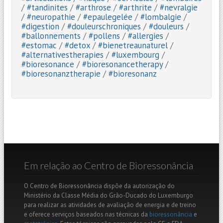
/
#tandinites
/
#arthrose
/
#arthrite
/
#nevralgie
/
#neuropathie
/
#epaulegelée
/
#lombalgie
/
#digestion
/
#douleurschroniques
/
#douleurs
/
#ballonnements
/
#pollens
/
#allergies
/
#estomac
/
#detox
/
#bienetreaunaturel
/
#alternativestherapies
/
#luxembourg
/
#bioresonance
/
#bioresonancetherapy
/
#bioresonanztherapie
/
#bioresonanz
Em relação ao Centro de Bioressonância
O Centro de Bioressonância dispõe da autorização do
Ministério da Classe Média do Grão-Ducado do Luxemburgo
para realizar as atividades de avaliação de energia e de treino
e oferece serviços baseados nas técnicas da
bioressonância
e