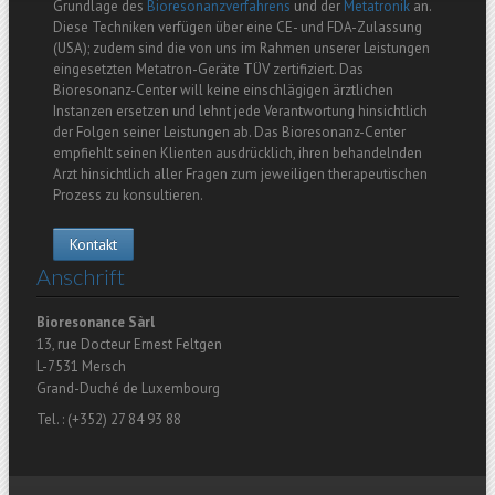
Grundlage des
Bioresonanzverfahrens
und der
Metatronik
an.
Diese Techniken verfügen über eine CE- und FDA-Zulassung
(USA); zudem sind die von uns im Rahmen unserer Leistungen
eingesetzten Metatron-Geräte TÜV zertifiziert. Das
Bioresonanz-Center will keine einschlägigen ärztlichen
Instanzen ersetzen und lehnt jede Verantwortung hinsichtlich
der Folgen seiner Leistungen ab. Das Bioresonanz-Center
empfiehlt seinen Klienten ausdrücklich, ihren behandelnden
Arzt hinsichtlich aller Fragen zum jeweiligen therapeutischen
Prozess zu konsultieren.
Kontakt
Anschrift
Bioresonance Sàrl
13, rue Docteur Ernest Feltgen
L-7531 Mersch
Grand-Duché de Luxembourg
Tel. : (+352) 27 84 93 88