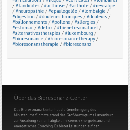
#articulations
/
#nuque
/
#cervicales
/
#lombaires
/
#tandinites
/
#arthrose
/
#arthrite
/
#nevralgie
/
#neuropathie
/
#epaulegelée
/
#lombalgie
/
#digestion
/
#douleurschroniques
/
#douleurs
/
#ballonnements
/
#pollens
/
#allergies
/
#estomac
/
#detox
/
#bienetreaunaturel
/
#alternativestherapies
/
#luxembourg
/
#bioresonance
/
#bioresonancetherapy
/
#bioresonanztherapie
/
#bioresonanz
Über das Bioresonanz-Center
Das Bioresonanz-Center hat die Genehmigung des
Ministeriums für Mittelstand des Großherzogtums Luxemburg
zur Ausübung seiner Tätigkeit im Bereich Energiebilanz und
energetisches Coaching. Es bietet Leistungen auf der