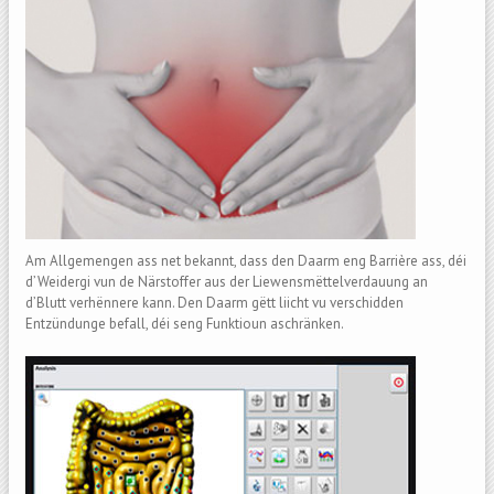
Am Allgemengen ass net bekannt, dass den Daarm eng Barrière ass, déi
d’Weidergi vun de Närstoffer aus der Liewensmëttelverdauung an
d’Blutt verhënnere kann. Den Daarm gëtt liicht vu verschidden
Entzündunge befall, déi seng Funktioun aschränken.