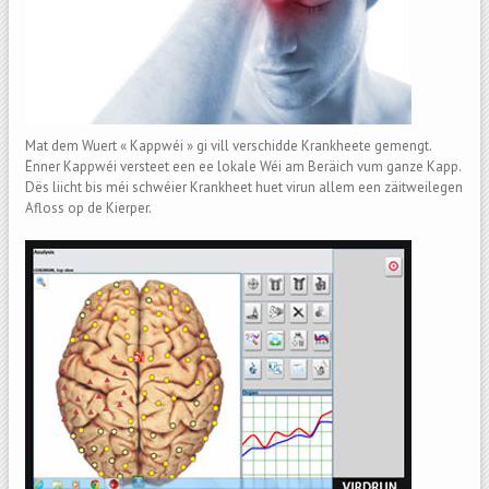
Mat dem Wuert « Kappwéi » gi vill verschidde Krankheete gemengt.
Ënner Kappwéi versteet een ee lokale Wéi am Beräich vum ganze Kapp.
Dës liicht bis méi schwéier Krankheet huet virun allem een zäitweilegen
Afloss op de Kierper.