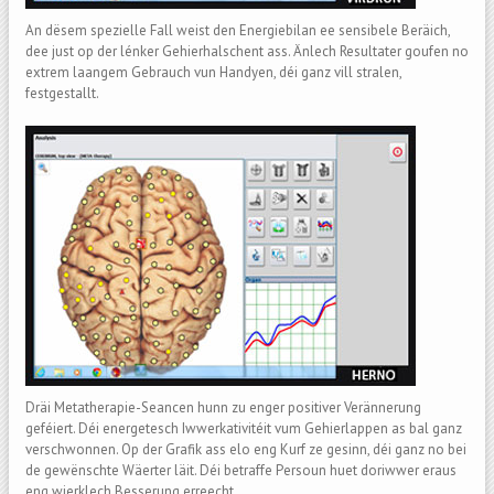
An dësem spezielle Fall weist den Energiebilan ee sensibele Beräich,
dee just op der lénker Gehierhalschent ass. Änlech Resultater goufen no
extrem laangem Gebrauch vun Handyen, déi ganz vill stralen,
festgestallt.
Dräi Metatherapie-Seancen hunn zu enger positiver Verännerung
geféiert. Déi energetesch Iwwerkativitéit vum Gehierlappen as bal ganz
verschwonnen. Op der Grafik ass elo eng Kurf ze gesinn, déi ganz no bei
de gewënschte Wäerter läit. Déi betraffe Persoun huet doriwwer eraus
eng wierklech Besserung erreecht.