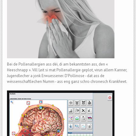
Bei de Pollenallergien ass déi, di am bekanntsten ass, den «
Heeschnapp ». Vill Leit si mat Pollenallergie geplot, virun allem Kanner,
Jugendlecher a jonk Erwuessener. D’Pollinose - dat ass de
wëssenschaftlechen Numm - ass eng ganz schro chronesch Krankheet.