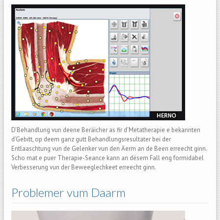
D’Behandlung vun deene Beräicher as fir d’Metatherapie e bekannten
d’Gebitt, op deem ganz gutt Behandlungsresultater bei der
Entlaaschtung vun de Gelenker vun den Äerm an de Been erreecht ginn.
Scho mat e puer Therapie-Seance kann an dësem Fall eng formidabel
Verbesserung vun der Beweeglechkeet erreecht ginn.
Problemer vum Daarm