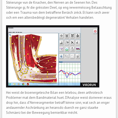
Stéierunge vun de Knachen, den Nerven an de Seenen hin. Des
Stéierunge gi, fir die gréissten Deel, op eng iwwerméisseg Belaaschtung
oder een Trauma vun dem betraffene Beräich zréck. Et kann sech awer
och em een altersbedéngt degeneratiivt Verhalen handelen.
Hei weist de bioenergetesche Bilan een Ielebou, deen arthrotesch
Problemer mat dem Bandmaterial huet. D’Analyse weist doriwwer eraus
drop hin, dass d’Nervesegmenter betraff kënne sinn, wat sech an enger
andauernder Aschränkung an heiansdo duerch ee ganz staarke
Schmäerz bei der Beweegung bemierkbar mécht.