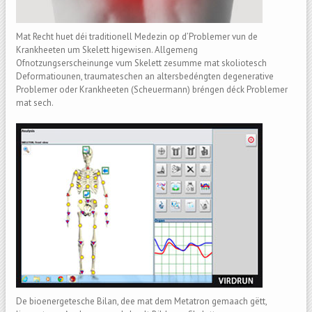
Mat Recht huet déi traditionell Medezin op d’Problemer vun de
Krankheeten um Skelett higewisen. Allgemeng
Ofnotzungserscheinunge vum Skelett zesumme mat skoliotesch
Deformatiounen, traumateschen an altersbedéngten degenerative
Problemer oder Krankheeten (Scheuermann) bréngen déck Problemer
mat sech.
De bioenergetesche Bilan, dee mat dem Metatron gemaach gëtt,