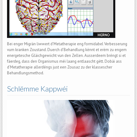
Bei enger Migrän liwwert d’Metatherapie eng formidabel Verbesserung
vum kranken Zoustand. Duerch d’Behandlung kënnt et erëm zu engem
energetesche Gläichgewiicht vun den Zellen. Ausserdeem bréngt si et
fäerdeg, dass den Organismus méi laang entlaascht gëtt. Dobäi ass
d’Metatherapie allerdéngs just een Zousaz zu der klassescher
Behandlungsmethod.
Schlëmme Kappwéi