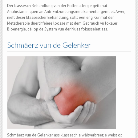
Déi klassesch Behandlung vun der Pollenallergie gëtt mat
Antihistaminiquen an Anti-Entzündungsmedikamenter gemeet. Awer,
nieft dëser klassescher Behandlung, sollt een eng Kur mat der
Metatherapie duerchféiere loosse mat dem Gebrauch vu lokaler
Bioenergie, déi op de System vun der Nues fokusséiert ass.
Schmäerz vun de Gelenker
Schmäerz vun de Gelenker ass klassesch a wäitverbreet; e weist op