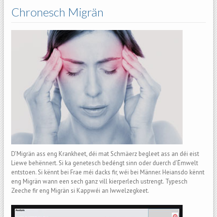
Chronesch Migrän
D’Migrän ass eng Krankheet, déi mat Schmäerz begleet ass an déi eist
Liewe behënnert. Si ka genetesch bedéngt sinn oder duerch d’Ëmwelt
entstoen. Si kënnt bei Frae méi dacks fir, wéi bei Männer. Heiansdo kënnt
eng Migrän wann een sech ganz vill kierperlech ustrengt. Typesch
Zeeche fir eng Migrän si Kappwéi an Iwwelzegkeet.