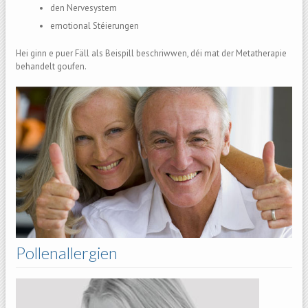
den Nervesystem
emotional Stéierungen
Hei ginn e puer Fäll als Beispill beschriwwen, déi mat der Metatherapie
behandelt goufen.
Pollenallergien