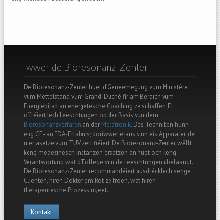
Iwwer de Bioresonanz-Zenter
De Bioresonanz-Zenter huet d’Geneemegung vum Ministère
vum Mëttelstand vum Grand-Duché fir am Beräich vum
Energiebilan an energetesche Coaching ze schaffen. Et
offréiert Iech Leeschtungen op der Basis vun dem
Bioresonanzverfaren
an der
Metatronik
. Dës Techniken hunn
eng CE- an FDA-Erlabnis; doriwwer eraus sinn eis Apparater, déi
mer asetze vum TÜV zertifiéiert. De Bioresonanz-Zenter wëllt
keng medezinesch Instanzen ersetzen an huet och keng
Verantwortung wat d’Follege vun de Leeschtungen ubelaangt.
De Bioresonanz-Zenter recommandéiert ausdrécklech senge
Clienten, hiren Dokter ëm Rot ze froen, wat hiren
therapeutesche Prozess ugeet.
Kontakt