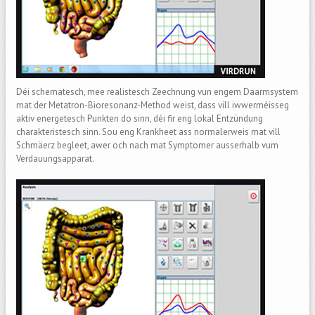
Déi schematesch, mee realistesch Zeechnung vun engem Daarmsystem
mat der Metatron-Bioresonanz-Method weist, dass vill iwwerméisseg
aktiv energetesch Punkten do sinn, déi fir eng lokal Entzündung
charakteristesch sinn. Sou eng Krankheet ass normalerweis mat vill
Schmäerz begleet, awer och nach mat Symptomer ausserhalb vum
Verdauungsapparat.