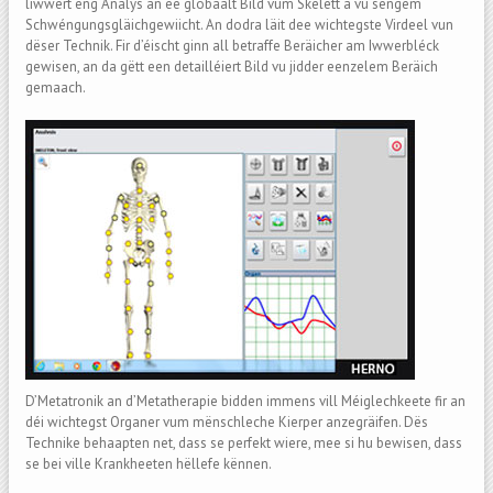
liwwert eng Analys an ee globaalt Bild vum Skelett a vu sengem
Schwéngungsgläichgewiicht. An dodra läit dee wichtegste Virdeel vun
dëser Technik. Fir d’éischt ginn all betraffe Beräicher am Iwwerbléck
gewisen, an da gëtt een detailléiert Bild vu jidder eenzelem Beräich
gemaach.
D’Metatronik an d’Metatherapie bidden immens vill Méiglechkeete fir an
déi wichtegst Organer vum mënschleche Kierper anzegräifen. Dës
Technike behaapten net, dass se perfekt wiere, mee si hu bewisen, dass
se bei ville Krankheeten hëllefe kënnen.