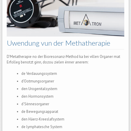
Uwendung vun der Methatherapie
D'Metatherapie no der Bioresonanz-Method ka bei villen Organer mat
Erfolleg benotzt ginn, dozou zielen ënner anerem:
de Verdauungssystem
d’Ootmungsorganer
den Urogenitalsystem
den Hormonsystem
d’Sënnesorganer
de Bewegungsapparat
den Häerz-Kreeslafsystem
de lymphatesche System