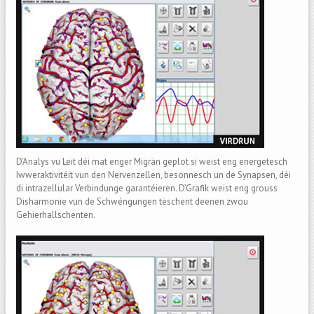
D’Analys vu Leit déi mat enger Migrän geplot si weist eng energetesch
Iwweraktivitéit vun den Nervenzellen, besonnesch un de Synapsen, déi
di intrazellular Verbindunge garantéieren. D’Grafik weist eng grouss
Disharmonie vun de Schwéngungen tëschent deenen zwou
Gehierhallschenten.