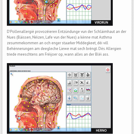
D’Pollenallergië provozéieren Entzündunge vun der Schläimhaut an der
Nues (Bäissen, Néizen, Lafe vun der Nues) a kënne mat Asthma
zesummekommen an och enger staarker Middegkeet, déi vill
Behënnerungen am deegleche Liewe mat sech bréngt. Dës Allergien
triede meeschtens am Fréijoer op, wann alles an der Bléi ass.