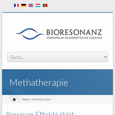
Methatherapie
Home
» Methatherapie
Bewisen Effektivitéit