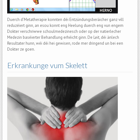
Duerch d’Metatherapie konnten déi Entzündungsberäicher ganz vill
reduzéiert ginn, an esou konnt eng Heelung duerch eng vun engem
Dokter verschriwwe schoulmedezinesch oder op der natierlecher
Medezin baséierter Behandlung erhéicht ginn. De Leit, déi änlech
Resultater hunn, wéi déi hei gewisen, rode mer dringend un bei een
Dokter ze goen.
Erkrankunge vum Skelett