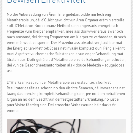
No der Virbereedung vun Ärem Energiebilan, bidde mir Iech eng
Metatherapie un, déi d’Gläichgewiicht vun Ären Organer erëm hierstelle
soll. D’Metatron-Bioresonanz-Method kann engersäits energetesch
Frequenze vum Kierper empfänken, mee ass doriwwer eraus awer och
nach amstand, déi richteg Frequenzen am Kierper ze verbreeden, fir sech
erëm méi wuel ze spieren. Dës Prozedur ass absolut vergläichbar mat
der Energiebilan-Method: Et ass net invasiv, komplett ouni Péng a kënnt
ouni Asprëtze vu chemesche Substanzen a vun enger Behandlung mat
Stralen aus. Dofir gehéiert d’Metatherapie zu de Behandlungsmethoden,
déi vun de Gesondheetsautoritéiten als « douce Medezin » zougelooss
ass.
D'Wierksamkeet vun der Metatherapie ass erstaunlech: konkret
Resultater gesäit ee schonn no den éischte Seancen, déi iwwregens net
laang daueren. Eng komplett Behandlung kann, jee no dem betraffenen
Organ an no dem Eescht vun der festgestallter Erkrankung, no just e
puer Visitte fäerdeg sinn. Déi erreechte Verbesserung hält dacks fir
ëmmer.