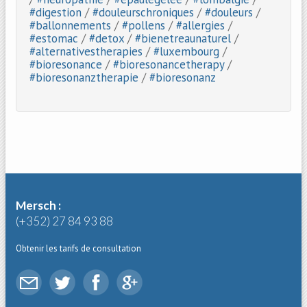
#digestion
/
#douleurschroniques
/
#douleurs
/
#ballonnements
/
#pollens
/
#allergies
/
#estomac
/
#detox
/
#bienetreaunaturel
/
#alternativestherapies
/
#luxembourg
/
#bioresonance
/
#bioresonancetherapy
/
#bioresonanztherapie
/
#bioresonanz
Mersch :
(+352) 27 84 93 88
Obtenir les tarifs de consultation