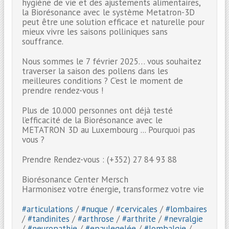
hygiène de vie et des ajustements alimentaires,
la Biorésonance avec le système Metatron-3D
peut être une solution efficace et naturelle pour
mieux vivre les saisons polliniques sans
souffrance.
Nous sommes le 7 février 2025… vous souhaitez
traverser la saison des pollens dans les
meilleures conditions ? C’est le moment de
prendre rendez-vous !
Plus de 10.000 personnes ont déjà testé
l’efficacité de la Biorésonance avec le
METATRON 3D au Luxembourg ... Pourquoi pas
vous ?
Prendre Rendez-vous : (+352) 27 84 93 88
Biorésonance Center Mersch
Harmonisez votre énergie, transformez votre vie
#articulations
/
#nuque
/
#cervicales
/
#lombaires
/
#tandinites
/
#arthrose
/
#arthrite
/
#nevralgie
/
#neuropathie
/
#epaulegelée
/
#lombalgie
/