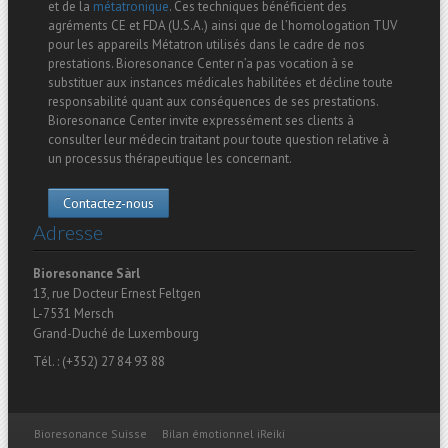
et de la
métatronique
. Ces techniques bénéficient des
agréments CE et FDA (U.S.A.) ainsi que de l’homologation TUV
pour les appareils Métatron utilisés dans le cadre de nos
prestations. Bioresonance Center n’a pas vocation à se
substituer aux instances médicales habilitées et décline toute
responsabilité quant aux conséquences de ses prestations.
Bioresonance Center invite expressément ses clients à
consulter leur médecin traitant pour toute question relative à
un processus thérapeutique les concernant.
Contactez-nous
Adresse
Bioresonance Sàrl
13, rue Docteur Ernest Feltgen
L-7531 Mersch
Grand-Duché de Luxembourg
Tél. : (+352) 27 84 93 88
Bioresonance Suisse
Bilan émotionnel iReiki
Menu secondaire